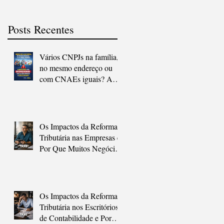
Posts Recentes
Vários CNPJs na família,
no mesmo endereço ou
com CNAEs iguais? A
nova regra pode
desenquadrar todas as
suas empresas do Simples
Nacional.
Os Impactos da Reforma
Tributária nas Empresas e
Por Que Muitos Negócios
Não Vão Sobreviver à
Transição Sem Ajuda
Os Impactos da Reforma
Tributária nos Escritórios
de Contabilidade e Por