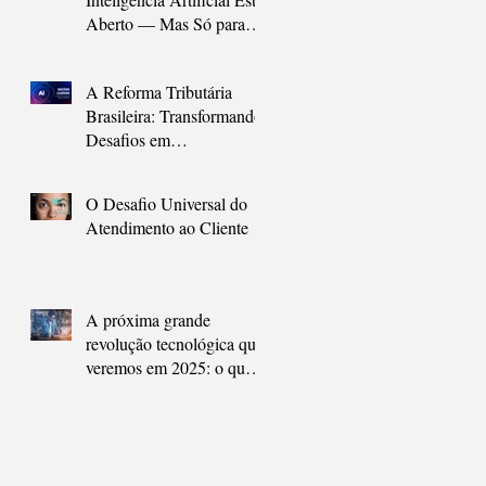
Aberto — Mas Só para
Quem Agir Agora
A Reforma Tributária
Brasileira: Transformando
Desafios em
Oportunidades com
Inteligência Artificial
O Desafio Universal do
Atendimento ao Cliente
A próxima grande
revolução tecnológica que
veremos em 2025: o que
são os agentes de
inteligência artificial e
como eles vão nos ajudar