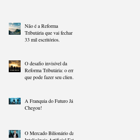
Que a Maioria Ainda Não
Está Preparado.
Não é a Reforma
Tributária que vai fechar
33 mil escritórios.
O desafio invisível da
Reforma Tributária: o erro
que pode fazer seu cliente
contador, pagar mais
impostos.
A Franquia do Futuro Já
Chegou!
O Mercado Bilionário da
Inteligência Artificial Está