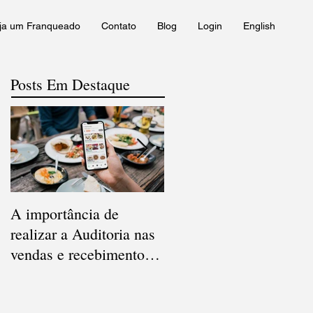
ja um Franqueado
Contato
Blog
Login
English
Posts Em Destaque
A importância de
Qual a diferença entre
realizar a Auditoria nas
Conciliação e Auditoria
vendas e recebimentos
de Cartão de Crédito?
dos Apps de delivery