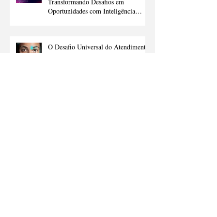
Transformando Desafios em
Oportunidades com Inteligência
Artificial
O Desafio Universal do Atendimento
ao Cliente
A próxima grande revolução
tecnológica que veremos em 2025: o
que são os agentes de inteligência
artificial e como eles vão nos ajudar
Arquivo
abril de 2026
(1)
1 post
fevereiro de 2026
(2)
2 posts
novembro de 2025
(2)
2 posts
fevereiro de 2025
(2)
2 posts