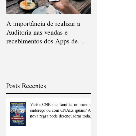
A importância de realizar a
Qual a diferença
Auditoria nas vendas e
Conciliação e Au
recebimentos dos Apps de
Cartão de Crédi
delivery
Posts Recentes
Vários CNPJs na família, no mesmo
endereço ou com CNAEs iguais? A
nova regra pode desenquadrar todas
as suas empresas do Simples
Nacional.