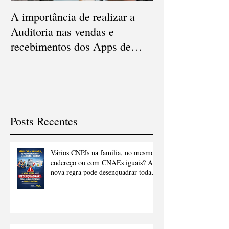
A importância de realizar a
Qual a diferença
Auditoria nas vendas e
Conciliação e Au
recebimentos dos Apps de
Cartão de Crédi
delivery
Posts Recentes
Vários CNPJs na família, no mesmo
endereço ou com CNAEs iguais? A
nova regra pode desenquadrar todas
as suas empresas do Simples
Nacional.