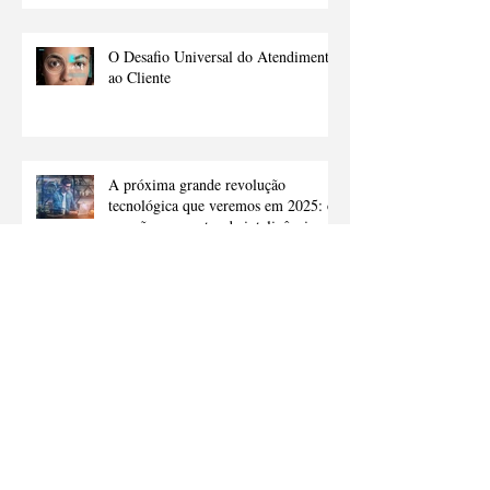
O Desafio Universal do Atendimento
ao Cliente
A próxima grande revolução
tecnológica que veremos em 2025: o
que são os agentes de inteligência
artificial e como eles vão nos ajudar
Arquivo
abril de 2026
(1)
1 post
fevereiro de 2026
(2)
2 posts
novembro de 2025
(2)
2 posts
fevereiro de 2025
(2)
2 posts
janeiro de 2025
(2)
2 posts
dezembro de 2024
(2)
2 posts