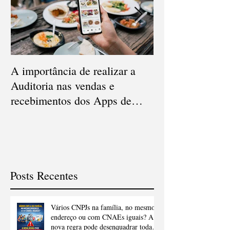
A importância de realizar a
Qual a diferença
Auditoria nas vendas e
Conciliação e Au
recebimentos dos Apps de
Cartão de Crédi
delivery
Posts Recentes
Vários CNPJs na família, no mesmo
endereço ou com CNAEs iguais? A
nova regra pode desenquadrar todas