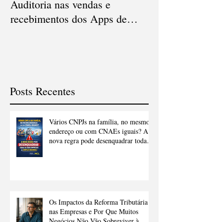
Auditoria nas vendas e
Conciliação e Au
recebimentos dos Apps de
Cartão de Crédi
delivery
Posts Recentes
Vários CNPJs na família, no mesmo
endereço ou com CNAEs iguais? A
nova regra pode desenquadrar todas
as suas empresas do Simples
Nacional.
Os Impactos da Reforma Tributária
nas Empresas e Por Que Muitos
Negócios Não Vão Sobreviver à