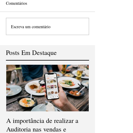
Comentários
Escreva um comentário
Posts Em Destaque
A importância de realizar a
Qual a diferença
Auditoria nas vendas e
Conciliação e Au