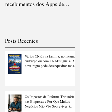
recebimentos dos Apps de
Cartão de Crédi
delivery
Posts Recentes
Vários CNPJs na família, no mesmo
endereço ou com CNAEs iguais? A
nova regra pode desenquadrar todas
as suas empresas do Simples
Nacional.
Os Impactos da Reforma Tributária
nas Empresas e Por Que Muitos
Negócios Não Vão Sobreviver à
Transição Sem Ajuda