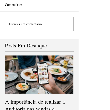
Comentários
Escreva um comentário
Posts Em Destaque
A importância de realizar a
Qual a diferença
Auditoria nas vendas e
Conciliação e Au