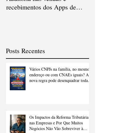
recebimentos dos Apps de
Cartão de Crédi
delivery
Posts Recentes
Vários CNPJs na família, no mesmo
endereço ou com CNAEs iguais? A
nova regra pode desenquadrar todas
as suas empresas do Simples
Nacional.
Os Impactos da Reforma Tributária
nas Empresas e Por Que Muitos
Negócios Não Vão Sobreviver à