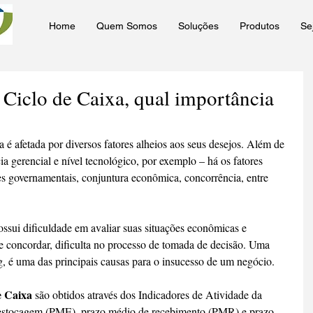
Home
Quem Somos
Soluções
Produtos
Se
 Ciclo de Caixa, qual importância
é afetada por diversos fatores alheios aos seus desejos. Além de 
a gerencial e nível tecnológico, por exemplo – há os fatores 
ões governamentais, conjuntura econômica, concorrência, entre 
sui dificuldade em avaliar suas situações econômicas e 
e concordar, dificulta no processo de tomada de decisão. Uma 
ng, é uma das principais causas para o insucesso de um negócio.
e Caixa 
são obtidos através dos Indicadores de Atividade da 
 estocagem (PME), prazo médio de recebimento (PMR) e prazo 