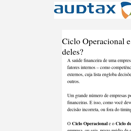
Ciclo Operacional e
deles?
A saúde financeira de uma empresa 
fatores internos – como competênci
externos, cuja lista engloba decis
outros.
Um grande número de empresas pos
financeiras. E isso, como você dev
decisão incorreta, ou fora do timi
Ciclo Operacional 
Ciclo d
O 
e o 
empresa, ou seja, prazo médio de