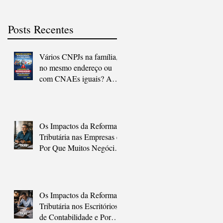
Posts Recentes
Vários CNPJs na família,
no mesmo endereço ou
com CNAEs iguais? A
nova regra pode
desenquadrar todas as
suas empresas do Simples
Nacional.
Os Impactos da Reforma
Tributária nas Empresas e
Por Que Muitos Negócios
Não Vão Sobreviver à
Transição Sem Ajuda
Os Impactos da Reforma
Tributária nos Escritórios
de Contabilidade e Por