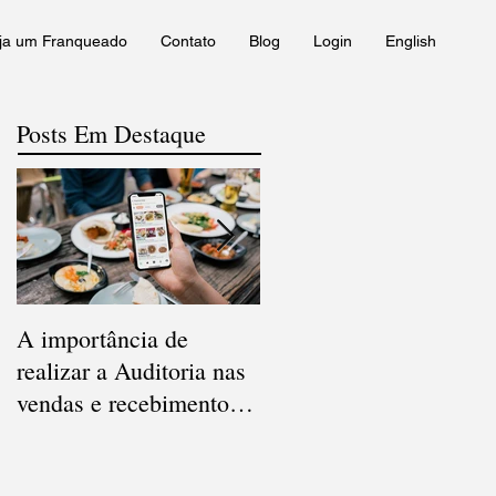
ja um Franqueado
Contato
Blog
Login
English
Posts Em Destaque
A importância de
Qual a diferença entre
realizar a Auditoria nas
Conciliação e Auditoria
vendas e recebimentos
de Cartão de Crédito?
dos Apps de delivery