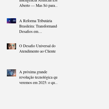
Aberto — Mas Só para
Quem Agir Agora
A Reforma Tributária
Brasileira: Transformando
Desafios em
Oportunidades com
Inteligência Artificial
O Desafio Universal do
Atendimento ao Cliente
A próxima grande
revolução tecnológica que
veremos em 2025: o que
são os agentes de
inteligência artificial e
como eles vão nos ajudar