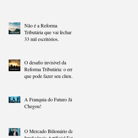
Que a Maioria Ainda Não
Está Preparado.
Não é a Reforma
Tributária que vai fechar
33 mil escritórios.
O desafio invisível da
Reforma Tributária: o erro
que pode fazer seu cliente
contador, pagar mais
impostos.
A Franquia do Futuro Já
Chegou!
O Mercado Bilionário da
Inteligência Artificial Está