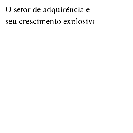
O setor de adquirência e
seu crescimento explosivo
Você já deve ter ouvido falar em setor de
adquirência e com certeza já deve ter se
perguntando o que é isso e porque tem sido tão...
Faça parte da nossa lista de
emails