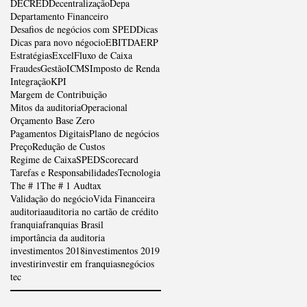
DECRED
Decentralização
Depa
Departamento Financeiro
Desafios de negócios com SPED
Dicas
Dicas para novo négocio
EBITDA
ERP
Estratégias
Excel
Fluxo de Caixa
Fraudes
Gestão
ICMS
Imposto de Renda
Integração
KPI
Margem de Contribuição
Mitos da auditoria
Operacional
Orçamento Base Zero
Pagamentos Digitais
Plano de negócios
Preço
Redução de Custos
Regime de Caixa
SPED
Scorecard
Tarefas e Responsabilidades
Tecnologia
The # 1
The # 1 Audtax
Validação do negócio
Vida Financeira
auditoria
auditoria no cartão de crédito
franquia
franquias Brasil
importância da auditoria
investimentos 2018
investimentos 2019
investir
investir em franquias
negócios
tec