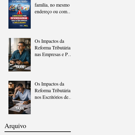
família, no mesmo
endereço ou com
CNAEs iguais? A
nova regra pode
desenquadrar todas
as suas empresas do
Os Impactos da
Simples Nacional.
Reforma Tributária
nas Empresas e Por
Que Muitos
Negócios Não Vão
Sobreviver à
Transição Sem
Os Impactos da
Ajuda
Reforma Tributária
nos Escritórios de
Contabilidade e Por
Que a Maioria
Ainda Não Está
Preparado.
Arquivo