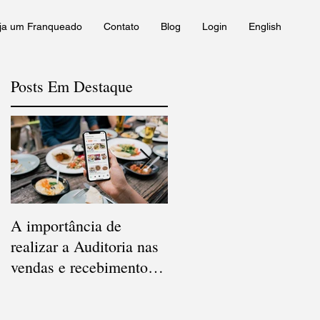
ja um Franqueado
Contato
Blog
Login
English
Posts Em Destaque
o
A importância de
Qual a diferença entre
realizar a Auditoria nas
Conciliação e Auditoria
vendas e recebimentos
de Cartão de Crédito?
dos Apps de delivery