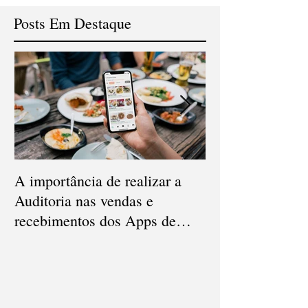
Posts Em Destaque
A importância de realizar a
Qual a diferença
Auditoria nas vendas e
Conciliação e Au
recebimentos dos Apps de
Cartão de Crédi
delivery