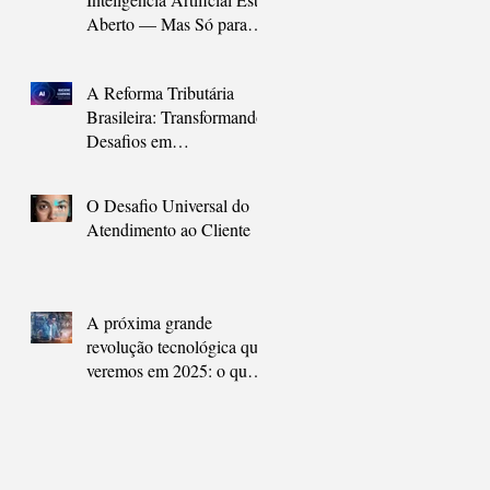
Aberto — Mas Só para
Quem Agir Agora
A Reforma Tributária
Brasileira: Transformando
Desafios em
Oportunidades com
Inteligência Artificial
O Desafio Universal do
Atendimento ao Cliente
A próxima grande
revolução tecnológica que
veremos em 2025: o que
são os agentes de
inteligência artificial e
como eles vão nos ajudar