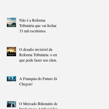
Que a Maioria Ainda Não
Está Preparado.
Não é a Reforma
Tributária que vai fechar
33 mil escritórios.
O desafio invisível da
Reforma Tributária: o erro
que pode fazer seu cliente
contador, pagar mais
impostos.
A Franquia do Futuro Já
Chegou!
O Mercado Bilionário da
Inteligência Artificial Está