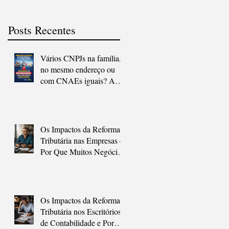
Posts Recentes
Vários CNPJs na família,
no mesmo endereço ou
com CNAEs iguais? A
nova regra pode
desenquadrar todas as
suas empresas do Simples
Nacional.
Os Impactos da Reforma
Tributária nas Empresas e
Por Que Muitos Negócios
Não Vão Sobreviver à
Transição Sem Ajuda
Os Impactos da Reforma
Tributária nos Escritórios
de Contabilidade e Por