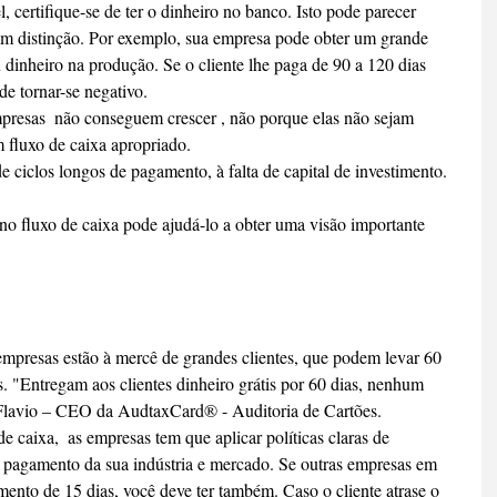
l, certifique-se de ter o dinheiro no banco. Isto pode parecer 
em distinção. Por exemplo, sua empresa pode obter um grande 
u dinheiro na produção. Se o cliente lhe paga de 90 a 120 dias 
de tornar-se negativo.
presas  não conseguem crescer , não porque elas não sejam 
 fluxo de caixa apropriado.
e ciclos longos de pagamento, à falta de capital de investimento.
o fluxo de caixa pode ajudá-lo a obter uma visão importante 
empresas estão à mercê de grandes clientes, que podem levar 60 
s. "Entregam aos clientes dinheiro grátis por 60 dias, nenhum 
 Flavio – CEO da AudtaxCard® - Auditoria de Cartões.
e caixa,  as empresas tem que aplicar políticas claras de 
pagamento da sua indústria e mercado. Se outras empresas em 
nto de 15 dias, você deve ter também. Caso o cliente atrase o 