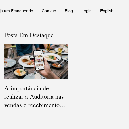
ja um Franqueado
Contato
Blog
Login
English
Posts Em Destaque
A importância de
Qual a diferença entre
realizar a Auditoria nas
Conciliação e Auditoria
vendas e recebimentos
de Cartão de Crédito?
dos Apps de delivery