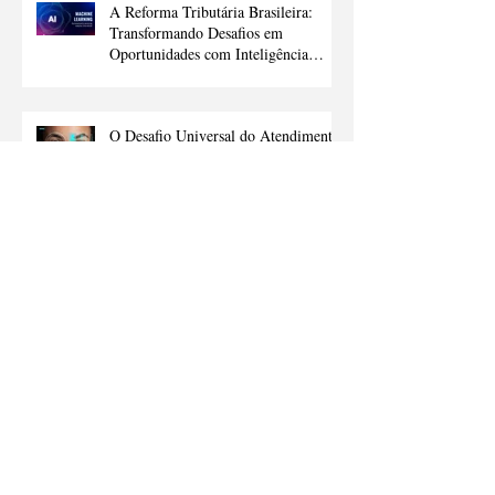
A Reforma Tributária Brasileira:
Transformando Desafios em
Oportunidades com Inteligência
Artificial
O Desafio Universal do Atendimento
ao Cliente
A próxima grande revolução
tecnológica que veremos em 2025: o
que são os agentes de inteligência
artificial e como eles vão nos ajudar
Arquivo
abril de 2026
(1)
1 post
fevereiro de 2026
(2)
2 posts
novembro de 2025
(2)
2 posts