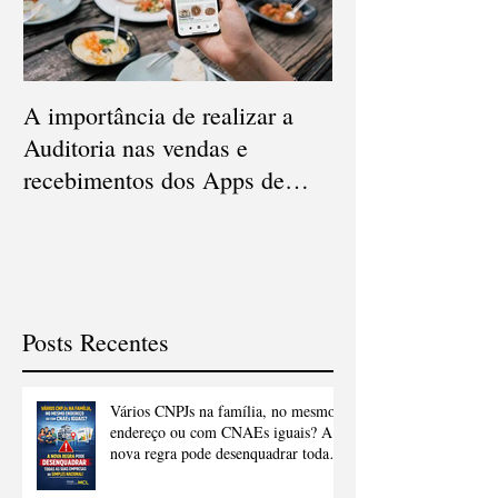
A importância de realizar a
Qual a diferença
Auditoria nas vendas e
Conciliação e Au
recebimentos dos Apps de
Cartão de Crédi
delivery
Posts Recentes
Vários CNPJs na família, no mesmo
endereço ou com CNAEs iguais? A
nova regra pode desenquadrar todas
as suas empresas do Simples
Nacional.