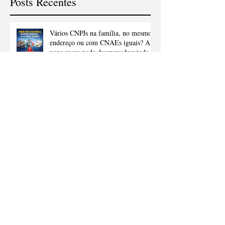
Posts Recentes
Vários CNPJs na família, no mesmo
endereço ou com CNAEs iguais? A
nova regra pode desenquadrar todas
as suas empresas do Simples
Nacional.
Os Impactos da Reforma Tributária
nas Empresas e Por Que Muitos
Negócios Não Vão Sobreviver à
Transição Sem Ajuda
Os Impactos da Reforma Tributária
nos Escritórios de Contabilidade e
Por Que a Maioria Ainda Não Está
Preparado.