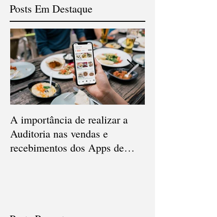
Posts Em Destaque
A importância de realizar a
Qual a diferença
Auditoria nas vendas e
Conciliação e Au
recebimentos dos Apps de
Cartão de Crédi
delivery